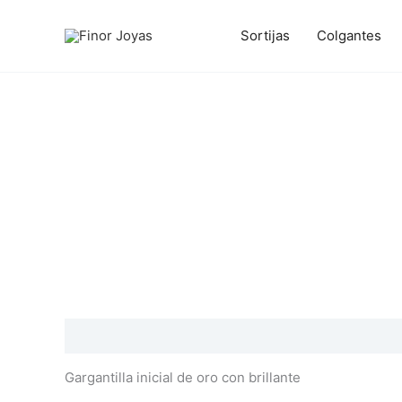
Ir
al
Sortijas
Colgantes
contenido
Descripción
Información adicional
Valoraciones
Gargantilla inicial de oro con brillante