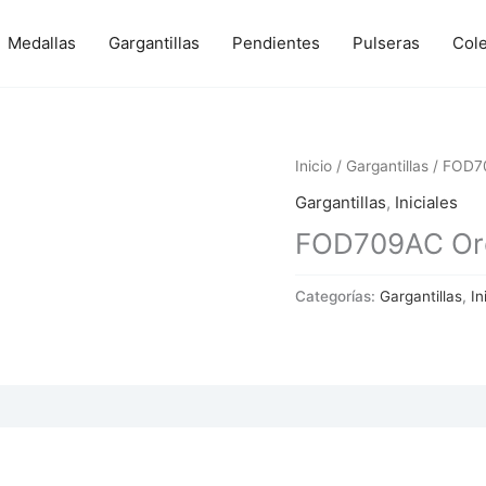
Medallas
Gargantillas
Pendientes
Pulseras
Col
Inicio
/
Gargantillas
/ FOD70
Gargantillas
,
Iniciales
FOD709AC Oro 
Categorías:
Gargantillas
,
In
 (0)