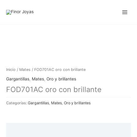
Ir
al
contenido
Inicio
/
Mates
/ FOD701AC oro con brillante
Gargantillas
,
Mates
,
Oro y brillantes
FOD701AC oro con brillante
Categorías:
Gargantillas
,
Mates
,
Oro y brillantes
Descripción