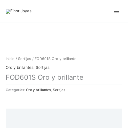
Ir
al
contenido
Inicio
/
Sortijas
/ FOD601S Oro y brillante
Oro y brillantes
,
Sortijas
FOD601S Oro y brillante
Categorías:
Oro y brillantes
,
Sortijas
Descripción
Información adicional