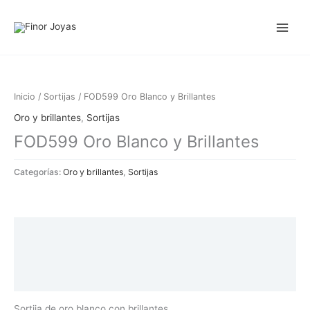
Ir
al
contenido
Inicio
/
Sortijas
/ FOD599 Oro Blanco y Brillantes
Oro y brillantes
,
Sortijas
FOD599 Oro Blanco y Brillantes
Categorías:
Oro y brillantes
,
Sortijas
Descripción
Información adicional
Valoraciones (0)
Sortija de oro blanco con brillantes