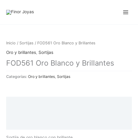
Ir
al
contenido
Inicio
/
Sortijas
/ FOD561 Oro Blanco y Brillantes
Oro y brillantes
,
Sortijas
FOD561 Oro Blanco y Brillantes
Categorías:
Oro y brillantes
,
Sortijas
Descripción
Información adicional
Valoraciones (0)
Sortija de oro blanco con brillante