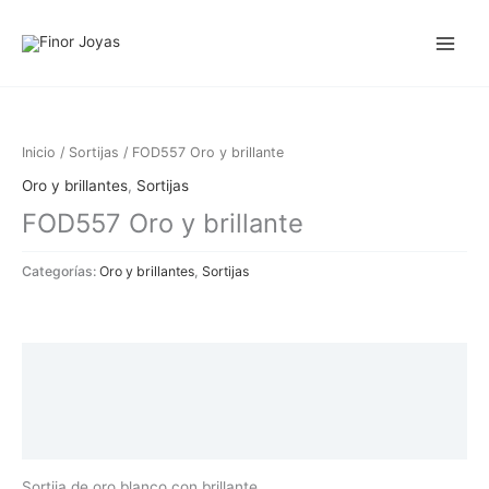
Ir
al
contenido
Inicio
/
Sortijas
/ FOD557 Oro y brillante
Oro y brillantes
,
Sortijas
FOD557 Oro y brillante
Categorías:
Oro y brillantes
,
Sortijas
Descripción
Información adicional
Valoraciones (0)
Sortija de oro blanco con brillante