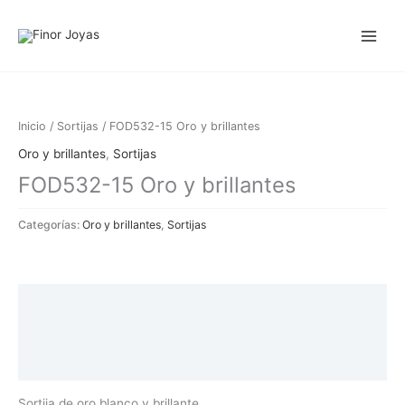
Ir
al
contenido
Inicio
/
Sortijas
/ FOD532-15 Oro y brillantes
Oro y brillantes
,
Sortijas
FOD532-15 Oro y brillantes
Categorías:
Oro y brillantes
,
Sortijas
Descripción
Información adicional
Valoraciones (0)
Sortija de oro blanco y brillante