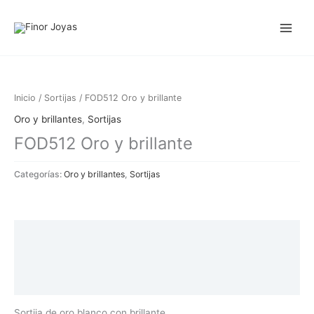
Ir
al
contenido
Inicio
/
Sortijas
/ FOD512 Oro y brillante
Oro y brillantes
,
Sortijas
FOD512 Oro y brillante
Categorías:
Oro y brillantes
,
Sortijas
Descripción
Información adicional
Valoraciones (0)
Sortija de oro blanco con brillante