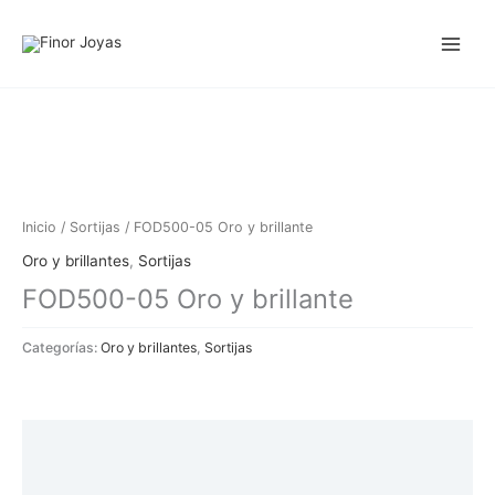
Ir
al
contenido
Inicio
/
Sortijas
/ FOD500-05 Oro y brillante
Oro y brillantes
,
Sortijas
FOD500-05 Oro y brillante
Categorías:
Oro y brillantes
,
Sortijas
Descripción
Información adicional