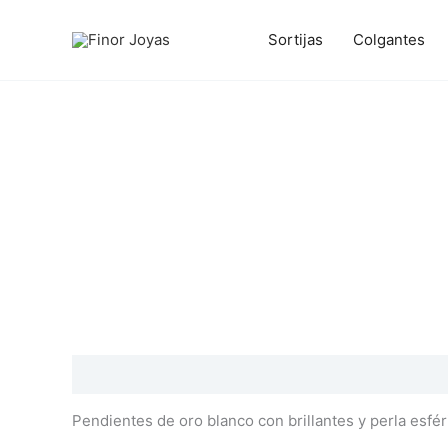
Ir
al
Sortijas
Colgantes
contenido
Descripción
Información adicional
Valoraciones
Pendientes de oro blanco con brillantes y perla esfér