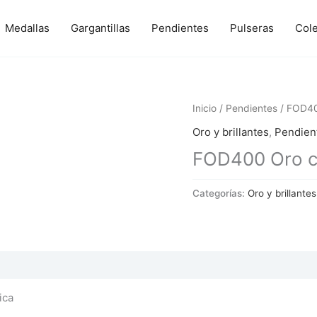
Medallas
Gargantillas
Pendientes
Pulseras
Col
Inicio
/
Pendientes
/ FOD400
Oro y brillantes
,
Pendien
FOD400 Oro co
Categorías:
Oro y brillantes
 (0)
ica