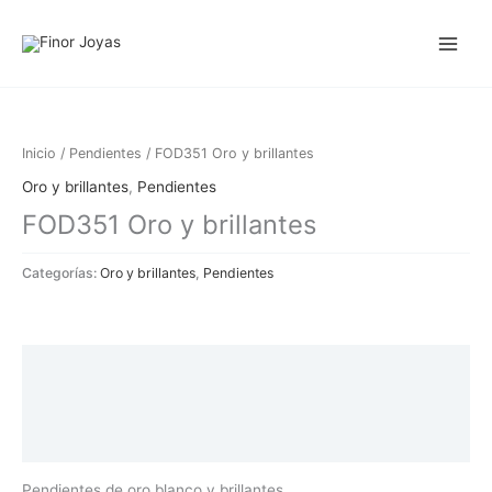
Ir
al
contenido
Inicio
/
Pendientes
/ FOD351 Oro y brillantes
Oro y brillantes
,
Pendientes
FOD351 Oro y brillantes
Categorías:
Oro y brillantes
,
Pendientes
Descripción
Información adicional
Valoraciones (0)
Pendientes de oro blanco y brillantes