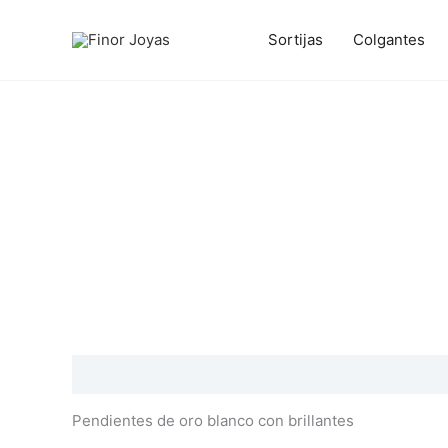
Ir
al
Sortijas
Colgantes
contenido
Descripción
Información adicional
Valoraciones
Pendientes de oro blanco con brillantes