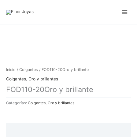
Ir
al
contenido
Inicio
/
Colgantes
/ FOD110-20Oro y brillante
Colgantes
,
Oro y brillantes
FOD110-20Oro y brillante
Categorías:
Colgantes
,
Oro y brillantes
Descripción