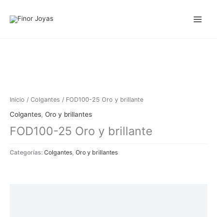
Ir
al
contenido
Inicio
/
Colgantes
/ FOD100-25 Oro y brillante
Colgantes
,
Oro y brillantes
FOD100-25 Oro y brillante
Categorías:
Colgantes
,
Oro y brillantes
Descripción
Información adicional