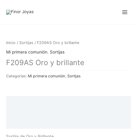
Ir
al
contenido
Inicio
/
Sortijas
/ F209AS Oro y brillante
Mi primera comunión
,
Sortijas
F209AS Oro y brillante
Categorías:
Mi primera comunión
,
Sortijas
Descripción
Información adicional
Valoraciones (0)
Sortija de Oro y Brillante