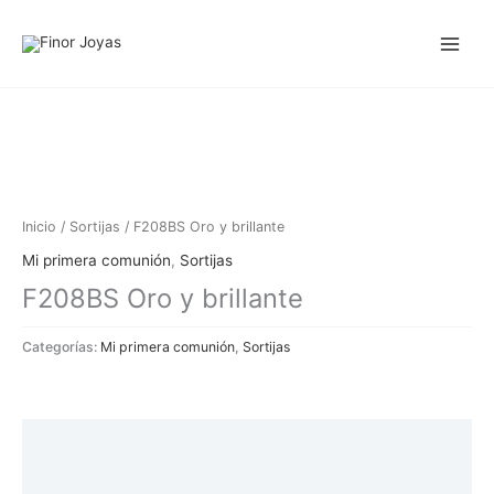
Ir
al
contenido
Inicio
/
Sortijas
/ F208BS Oro y brillante
Mi primera comunión
,
Sortijas
F208BS Oro y brillante
Categorías:
Mi primera comunión
,
Sortijas
Descripción
Información adicional