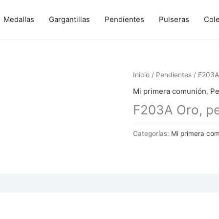
Medallas
Gargantillas
Pendientes
Pulseras
Col
Inicio
/
Pendientes
/ F203A 
Mi primera comunión
,
Pe
F203A Oro, per
Categorías:
Mi primera co
 (0)