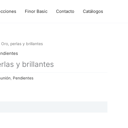
ecciones
Finor Basic
Contacto
Catálogos
Oro, perlas y brillantes
ndientes
las y brillantes
munión
,
Pendientes