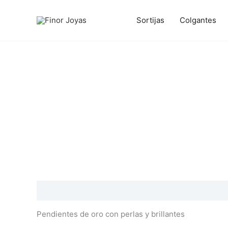
Ir
al
Sortijas
Colgantes
contenido
Descripción
Información adicional
Valoraciones
Pendientes de oro con perlas y brillantes