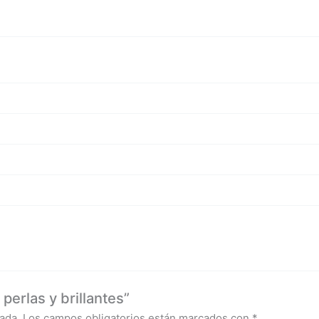
perlas y brillantes”
ada.
Los campos obligatorios están marcados con
*