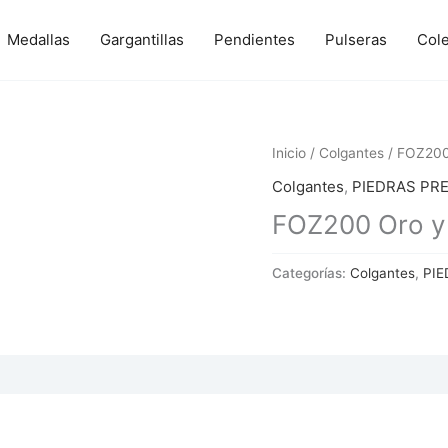
Medallas
Gargantillas
Pendientes
Pulseras
Col
Inicio
/
Colgantes
/ FOZ200 
Colgantes
,
PIEDRAS PR
FOZ200 Oro y 
Categorías:
Colgantes
,
PIE
 (0)