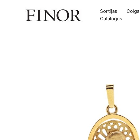
Ir
al
Sortijas
Colga
contenido
Catálogos