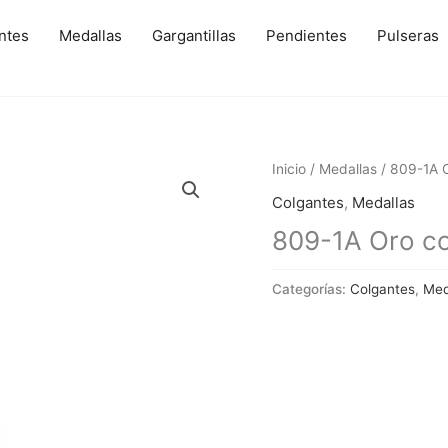
ntes
Medallas
Gargantillas
Pendientes
Pulseras
Inicio
/
Medallas
/ 809-1A O
Colgantes
,
Medallas
809-1A Oro con
Categorías:
Colgantes
,
Med