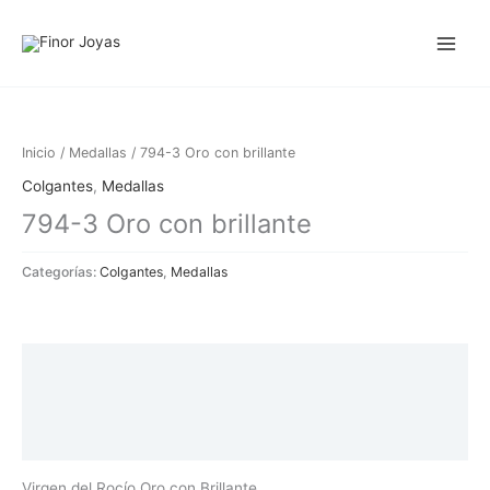
Ir
al
contenido
Inicio
/
Medallas
/ 794-3 Oro con brillante
Colgantes
,
Medallas
794-3 Oro con brillante
Categorías:
Colgantes
,
Medallas
Descripción
Información adicional
Valoraciones (0)
Virgen del Rocío Oro con Brillante