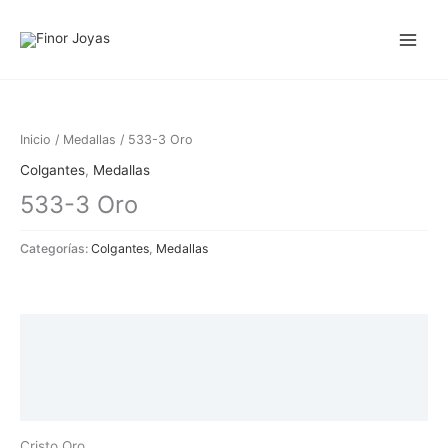
Ir
al
contenido
Inicio
/
Medallas
/ 533-3 Oro
Colgantes
,
Medallas
533-3 Oro
Categorías:
Colgantes
,
Medallas
Descripción
Información adicional
Valoraciones (0)
Cristo Oro