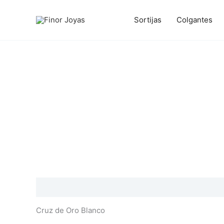
Ir
al
Sortijas
Colgantes
contenido
Descripción
Información adicional
Valoraciones
Cruz de Oro Blanco