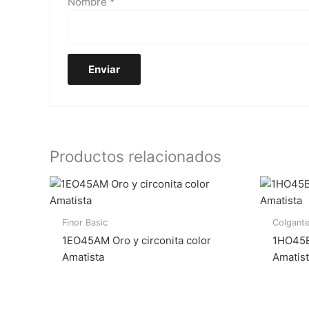
Nombre
*
Productos relacionados
Finor Basic
Colgant
1EO45AM Oro y circonita color
1HO45BM
Amatista
Amatis