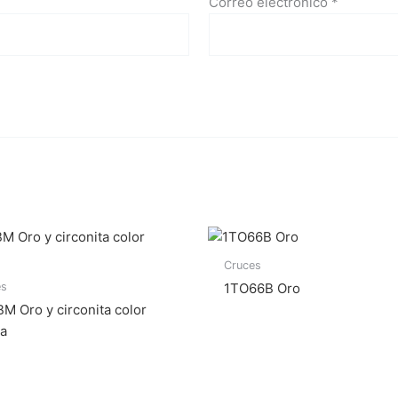
Correo electrónico
*
Cruces
es
1TO66B Oro
 Oro y circonita color
ta