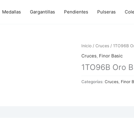
Medallas
Gargantillas
Pendientes
Pulseras
Col
Inicio
/
Cruces
/ 1TO96B Or
Cruces
,
Finor Basic
1TO96B Oro B
Categorías:
Cruces
,
Finor 
 (0)