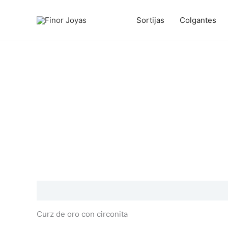
Ir
al
Sortijas
Colgantes
contenido
Descripción
Información adicional
Valoraciones
Curz de oro con circonita