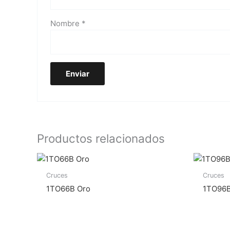
Nombre
*
Productos relacionados
Cruces
Cruces
1TO66B Oro
1TO96B