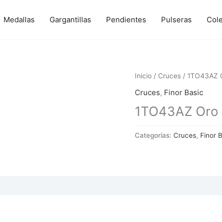
Medallas
Gargantillas
Pendientes
Pulseras
Col
Inicio
/
Cruces
/ 1TO43AZ O
Cruces
,
Finor Basic
1TO43AZ Oro y
Categorías:
Cruces
,
Finor 
 (0)