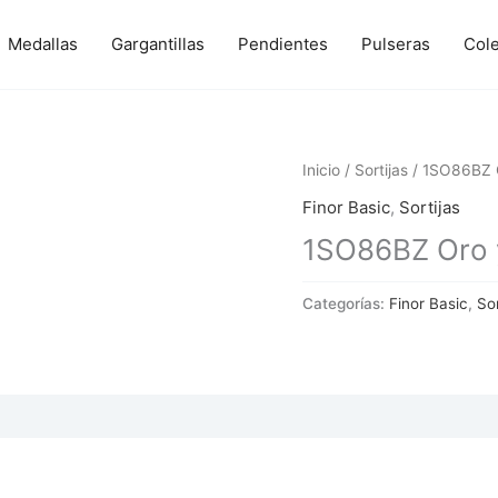
Medallas
Gargantillas
Pendientes
Pulseras
Col
Inicio
/
Sortijas
/ 1SO86BZ O
Finor Basic
,
Sortijas
1SO86BZ Oro y
Categorías:
Finor Basic
,
Sor
 (0)