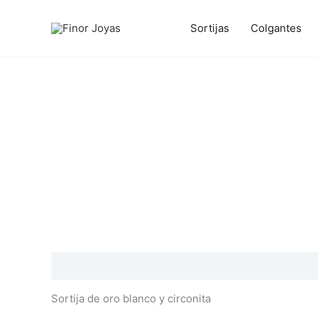
Ir
al
Sortijas
Colgantes
contenido
Descripción
Información adicional
Valoraciones
Sortija de oro blanco y circonita