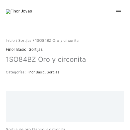
Ir
al
contenido
Inicio
/
Sortijas
/ 1SO84BZ Oro y circonita
Finor Basic
,
Sortijas
1SO84BZ Oro y circonita
Categorías:
Finor Basic
,
Sortijas
Descripción
Información adicional
Valoraciones (0)
Sortija de oro blanco y circonita