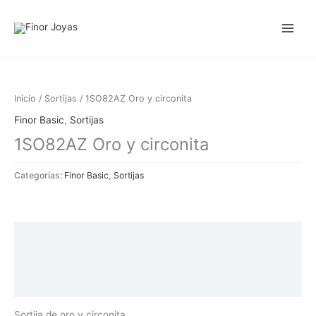
Ir
al
contenido
Inicio
/
Sortijas
/ 1SO82AZ Oro y circonita
Finor Basic
,
Sortijas
1SO82AZ Oro y circonita
Categorías:
Finor Basic
,
Sortijas
Descripción
Información adicional
Valoraciones (0)
Sortija de oro y circonita