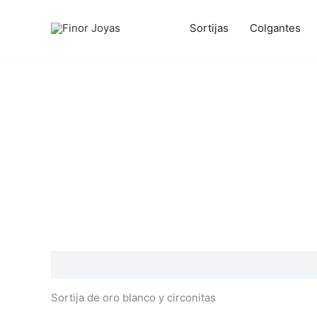
Ir
al
Sortijas
Colgantes
contenido
Descripción
Información adicional
Valoraciones
Sortija de oro blanco y circonitas