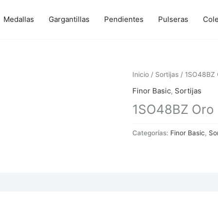
Medallas
Gargantillas
Pendientes
Pulseras
Col
Inicio
/
Sortijas
/ 1SO48BZ O
Finor Basic
,
Sortijas
1SO48BZ Oro y
Categorías:
Finor Basic
,
Sor
 (0)