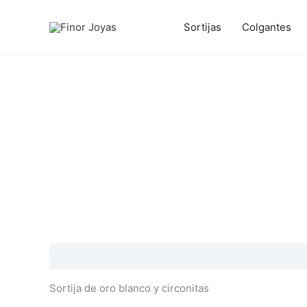
Ir
al
Sortijas
Colgantes
contenido
Descripción
Información adicional
Valoraciones
Sortija de oro blanco y circonitas