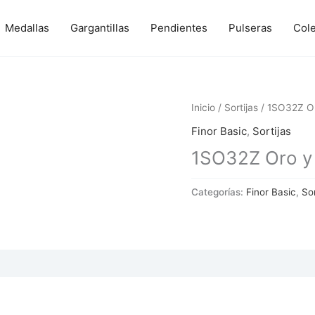
Medallas
Gargantillas
Pendientes
Pulseras
Col
Inicio
/
Sortijas
/ 1SO32Z Or
Finor Basic
,
Sortijas
1SO32Z Oro y 
Categorías:
Finor Basic
,
Sor
 (0)