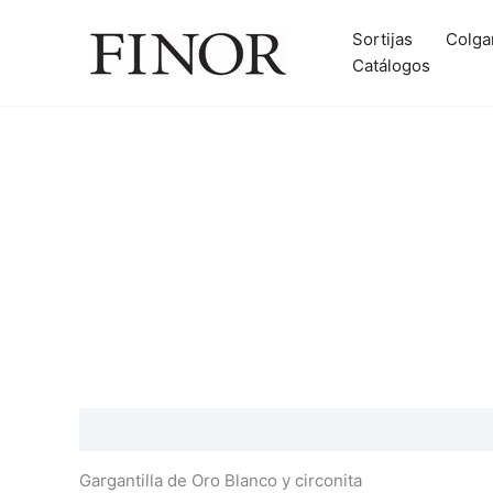
Ir
al
Sortijas
Colga
contenido
Catálogos
Descripción
Información adicional
Gargantilla de Oro Blanco y circonita