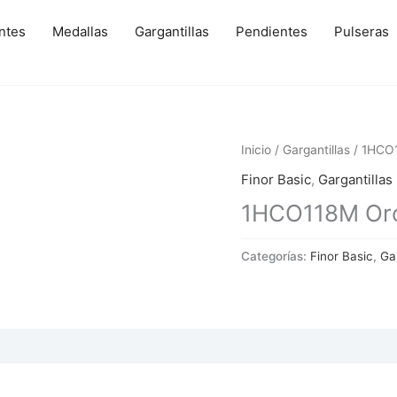
ntes
Medallas
Gargantillas
Pendientes
Pulseras
Inicio
/
Gargantillas
/ 1HCO1
Finor Basic
,
Gargantillas
1HCO118M Oro 
Categorías:
Finor Basic
,
Gar