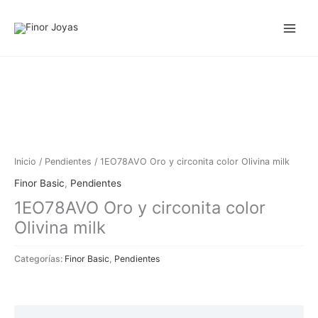
Ir
al
contenido
Inicio
/
Pendientes
/ 1EO78AVO Oro y circonita color Olivina milk
Finor Basic
,
Pendientes
1EO78AVO Oro y circonita color
Olivina milk
Categorías:
Finor Basic
,
Pendientes