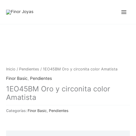
Ir
al
contenido
Inicio
/
Pendientes
/ 1EO45BM Oro y circonita color Amatista
Finor Basic
,
Pendientes
1EO45BM Oro y circonita color
Amatista
Categorías:
Finor Basic
,
Pendientes