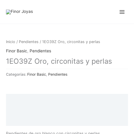
Ir
al
contenido
Inicio
/
Pendientes
/ 1EO39Z Oro, circonitas y perlas
Finor Basic
,
Pendientes
1EO39Z Oro, circonitas y perlas
Categorías:
Finor Basic
,
Pendientes
Descripción
Información adicional
Valoraciones (0)
Pendientes de oro blanco con circonitas y perlas.