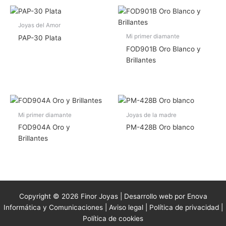
Joyas del Amor
Mi primer diamante
PAP-30 Plata
FOD901B Oro Blanco y
Brillantes
Mi primer diamante
Joyas de la madre
FOD904A Oro y
PM-428B Oro blanco
Brillantes
Copyright © 2026 Finor Joyas | Desarrollo web por Enova
Informática y Comunicaciones |
Aviso legal
|
Política de privacidad
|
Política de cookies