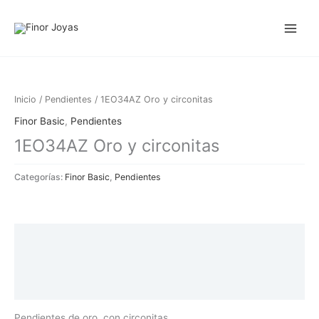
Ir
al
contenido
Inicio
/
Pendientes
/ 1EO34AZ Oro y circonitas
Finor Basic
,
Pendientes
1EO34AZ Oro y circonitas
Categorías:
Finor Basic
,
Pendientes
Descripción
Información adicional
Valoraciones (0)
Pendientes de oro con circonitas